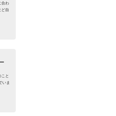
に合わ
など自
ー
のこと
でいま