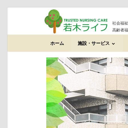
コ
ン
社会福祉
テ
高齢者
ン
ホーム
施設・サービス
ツ
へ
ス
キ
ッ
プ