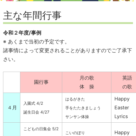
主な年間行事
令和２年度/事例
※ あくまで当初の予定です。
諸事情によって変更されることがありますのでご了承下
さい。
月の歌
英語
園行事
体 操
の歌
Happy
はるがきた
入園式 4/2
４月
Easter
手をたたきましょう
誕生日会 4/27
Lyrics
サンサン体操
こどもの日集会 5/2
Happy
こいのぼり