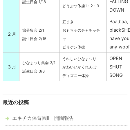
FALLING
誕生日会 1/18
どうぶつ体操1・2・3
DOWN
Baa,baa,
豆まき
biackSHE
節分集会 2/1
おもちゃのチャチャチ
２月
have you
誕生日会 2/15
ャ
any wool
ピリケン体操
OPEN
うれしいひなまつり
ひなまつり集会 3/1
３月
SHUT
かわいいかくれんぼ
誕生日会 3/8
SONG
ディズニー体操
最近の投稿
エキチカ保育園Ⅱ 開園報告