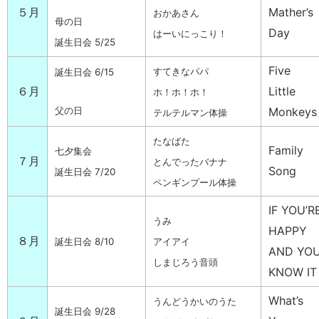
５月
Mather’s
おかあさん
母の日
Day
はーいにっこり！
誕生日会 5/25
Five
すてきなパパ
誕生日会 6/15
６月
Little
ホ！ホ！ホ！
Monkeys
父の日
テルテルマン体操
たなばた
Family
七夕集会
７月
とんでったバナナ
Song
誕生日会 7/20
ペンギンプール体操
IF YOU’R
うみ
HAPPY
８月
誕生日会 8/10
アイアイ
AND YO
しまじろう音頭
KNOW IT
What’s
うんどうかいのうた
誕生日会 9/28