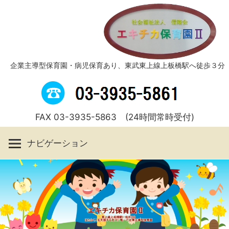
コ
ン
テ
ン
ツ
企業主導型保育園・病児保育あり、東武東上線上板橋駅へ徒歩３分
へ
ス
キ
FAX 03-3935-5863 (24時間常時受付)
ッ
プ
ナビゲーション