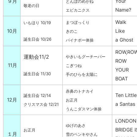
９月
Your
とんぼのめがね
敬老の日
Name?
エビカニクス
Walk
まつぼっくり
いもほり 10/19
10月
Like
きのこ
a Ghost
誕生日会 10/26
パイナポー体操
ROW,ROW
運動会11/2
やきいもグーチーパー
ROW
11月
こぎつね
YOUR
誕生日会 11/30
手のひらを太陽に
BOAT
赤鼻のトナカイ
Ten Little
誕生日会 12/14
12月
お正月
a Santas
クリスマス会 12/21
うんこダスマン体操
LONDON
ゆげのあさ
BRIDGE I
お正月
１月
雪のペンキやさん