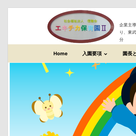
コ
ン
企業主
テ
り、東
ン
分
ツ
Home
入園要項
園長
へ
ス
キ
ッ
プ